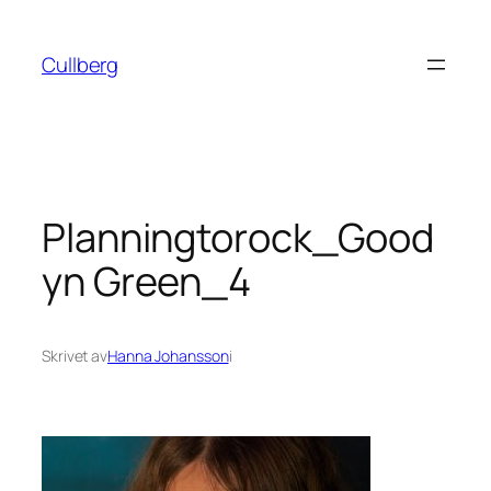
Hoppa
till
Cullberg
innehåll
Planningtorock_Good
yn Green_4
Skrivet av
Hanna Johansson
i