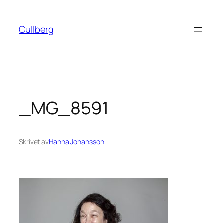
Hoppa
till
Cullberg
innehåll
_MG_8591
Skrivet av
Hanna Johansson
i