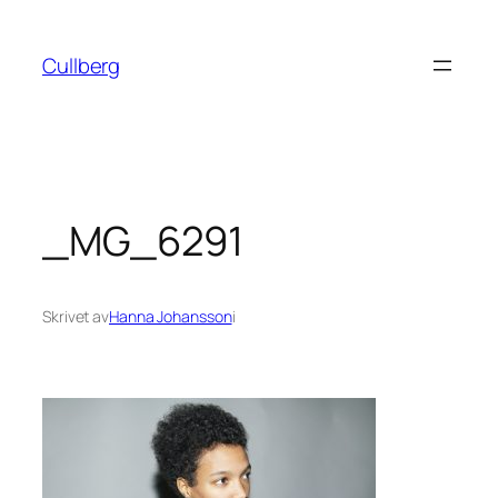
Hoppa
till
Cullberg
innehåll
_MG_6291
Skrivet av
Hanna Johansson
i