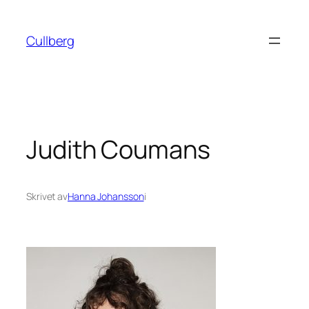
Hoppa
till
Cullberg
innehåll
Judith Coumans
Skrivet av
Hanna Johansson
i