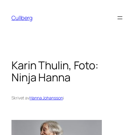
Hoppa
till
Cullberg
innehåll
Karin Thulin, Foto:
Ninja Hanna
Skrivet av
Hanna Johansson
i