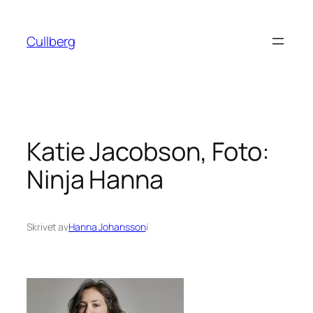
Hoppa
till
Cullberg
innehåll
Katie Jacobson, Foto:
Ninja Hanna
Skrivet av
Hanna Johansson
i