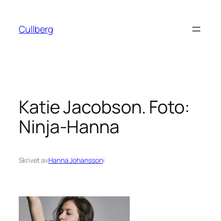
Hoppa
till
Cullberg
innehåll
Katie Jacobson. Foto:
Ninja-Hanna
Skrivet av
Hanna Johansson
i