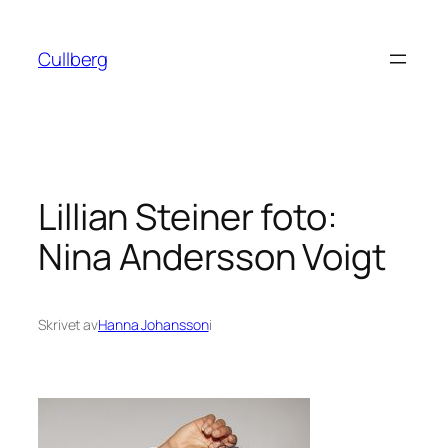
Hoppa
till
Cullberg
innehåll
Lillian Steiner foto:
Nina Andersson Voigt
Skrivet av
Hanna Johansson
i