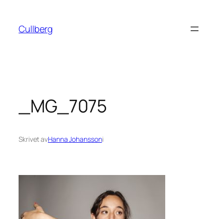
Hoppa
till
Cullberg
innehåll
_MG_7075
Skrivet av
Hanna Johansson
i