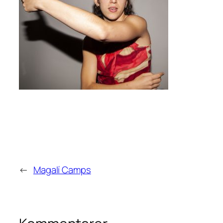
←
Magalí Camps