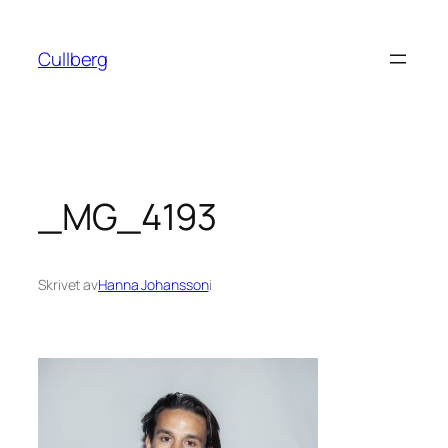
Hoppa
till
Cullberg
innehåll
_MG_4193
Skrivet av
Hanna Johansson
i