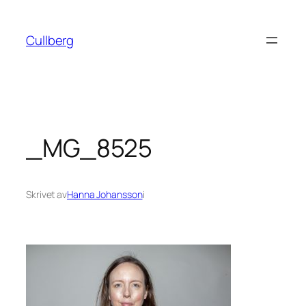
Hoppa
till
Cullberg
innehåll
_MG_8525
Skrivet av
Hanna Johansson
i