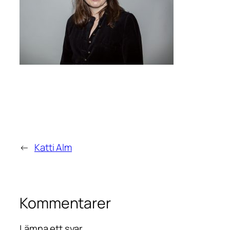
←
Katti Alm
Kommentarer
Lämna ett svar