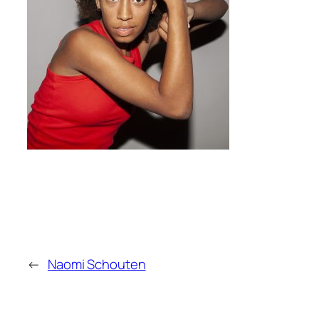
←
Naomi Schouten