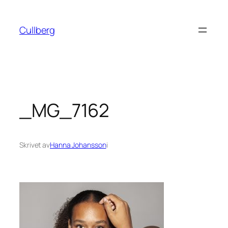
Hoppa
till
Cullberg
innehåll
_MG_7162
Skrivet av
Hanna Johansson
i