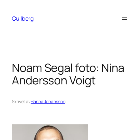
Hoppa
till
Cullberg
innehåll
Noam Segal foto: Nina
Andersson Voigt
Skrivet av
Hanna Johansson
i