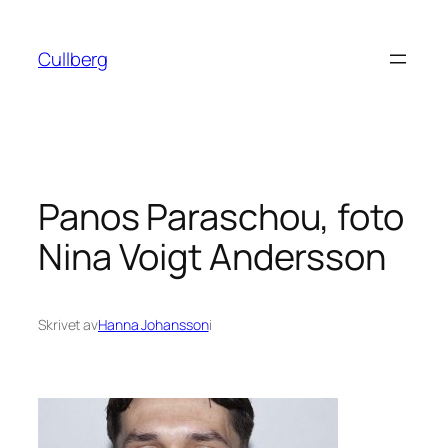
Hoppa
till
Cullberg
innehåll
Panos Paraschou, foto
Nina Voigt Andersson
Skrivet av
Hanna Johansson
i