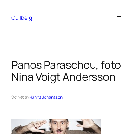
Hoppa
till
Cullberg
innehåll
Panos Paraschou, foto
Nina Voigt Andersson
Skrivet av
Hanna Johansson
i