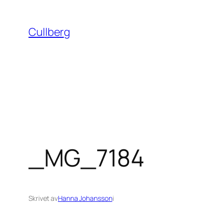
Hoppa
till
Cullberg
innehåll
_MG_7184
Skrivet av
Hanna Johansson
i