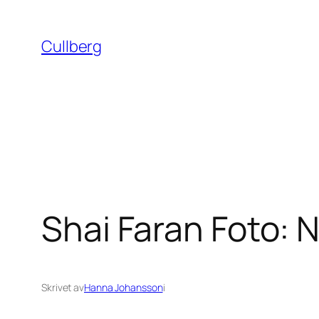
Hoppa
till
Cullberg
innehåll
Shai Faran Foto: 
Skrivet av
Hanna Johansson
i