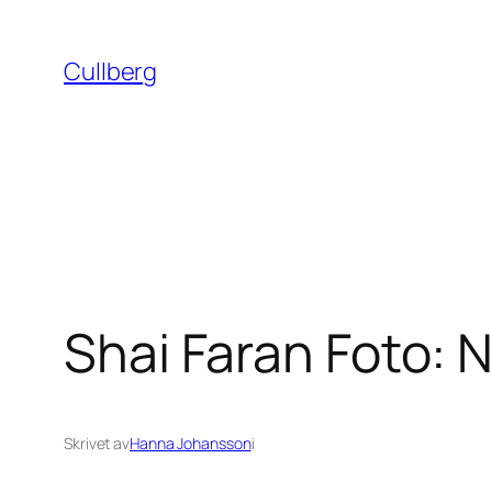
Hoppa
till
Cullberg
innehåll
Shai Faran Foto: 
Skrivet av
Hanna Johansson
i