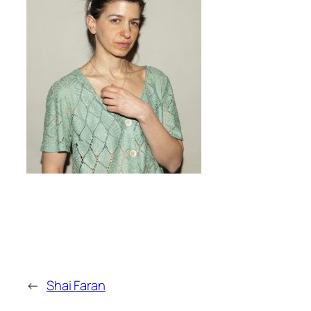
←
Shai Faran