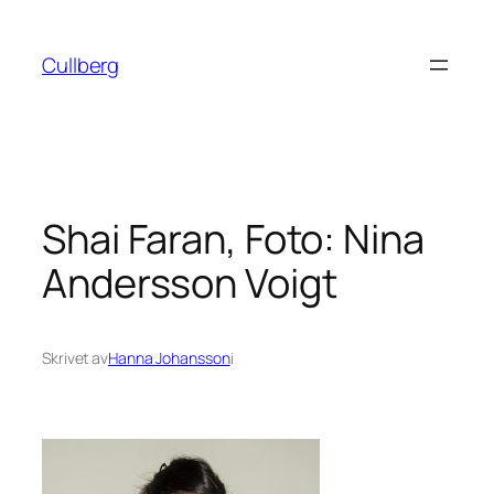
Hoppa
till
Cullberg
innehåll
Shai Faran, Foto: Nina
Andersson Voigt
Skrivet av
Hanna Johansson
i