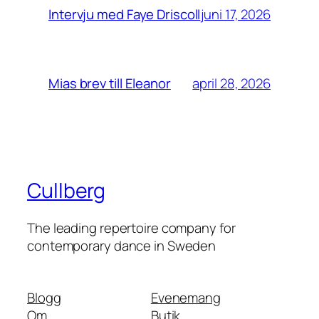
juni 17, 2026
Intervju med Faye Driscoll
april 28, 2026
Mias brev till Eleanor
Cullberg
The leading repertoire company for
contemporary dance in Sweden
Blogg
Evenemang
Om
Butik