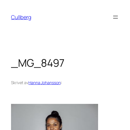
Hoppa
till
Cullberg
innehåll
_MG_8497
Skrivet av
Hanna Johansson
i