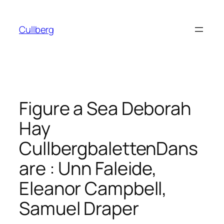
Hoppa
till
Cullberg
innehåll
Figure a Sea Deborah
Hay
CullbergbalettenDans
are : Unn Faleide,
Eleanor Campbell,
Samuel Draper