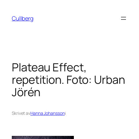
Hoppa
till
Cullberg
innehåll
Plateau Effect,
repetition. Foto: Urban
Jörén
Skrivet av
Hanna Johansson
i