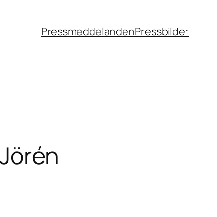
Pressmeddelanden
Pressbilder
 Jörén