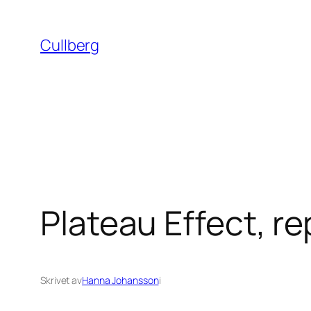
Hoppa
till
Cullberg
innehåll
Plateau Effect, re
Skrivet av
Hanna Johansson
i