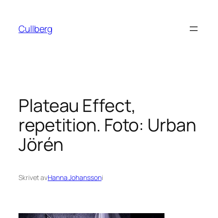
Hoppa
till
Cullberg
innehåll
Plateau Effect,
repetition. Foto: Urban
Jörén
Skrivet av
Hanna Johansson
i