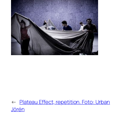
←
Plateau Effect, repetition. Foto: Urban
Jörén