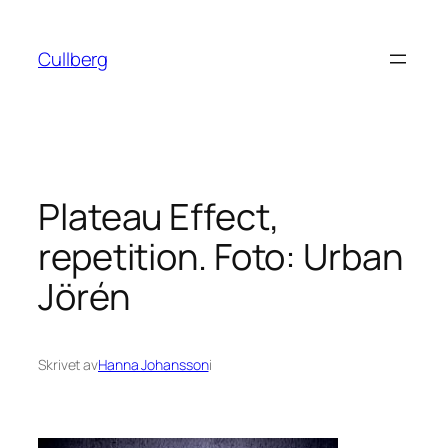
Hoppa
till
Cullberg
innehåll
Plateau Effect,
repetition. Foto: Urban
Jörén
Skrivet av
Hanna Johansson
i