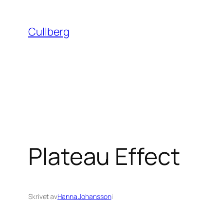
Hoppa
till
Cullberg
innehåll
Plateau Effect
Skrivet av
Hanna Johansson
i