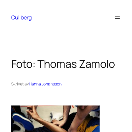
Hoppa
till
Cullberg
innehåll
Foto: Thomas Zamolo
Skrivet av
Hanna Johansson
i