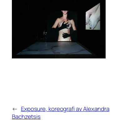
←
Exposure, koreografi av Alexandra
Bachzetsis