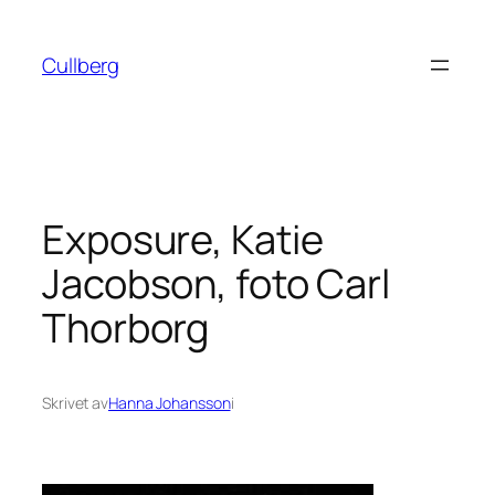
Hoppa
till
Cullberg
innehåll
Exposure, Katie
Jacobson, foto Carl
Thorborg
Skrivet av
Hanna Johansson
i