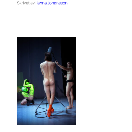
Skrivet av
Hanna Johansson
i