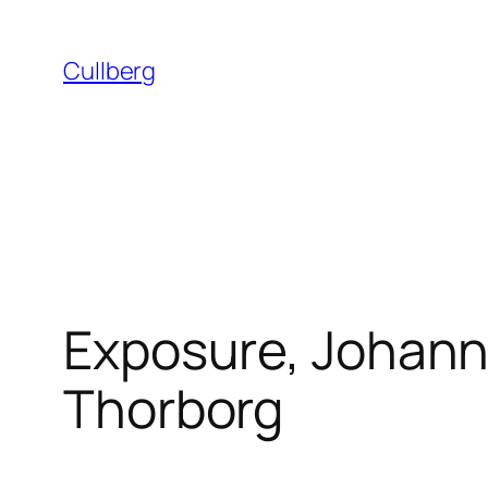
Hoppa
till
Cullberg
innehåll
Exposure, Johanna
Thorborg