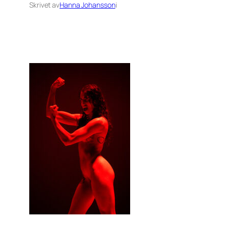
Skrivet av
Hanna Johansson
i