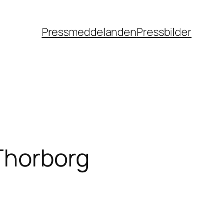
Pressmeddelanden
Pressbilder
 Thorborg