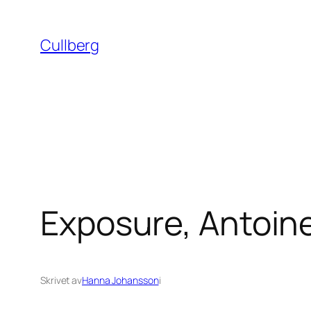
Hoppa
till
Cullberg
innehåll
Exposure, Antoine
Skrivet av
Hanna Johansson
i