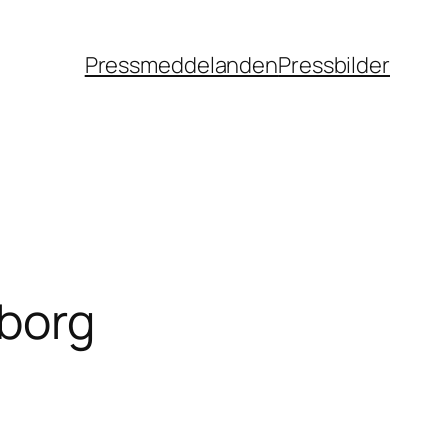
Pressmeddelanden
Pressbilder
rborg