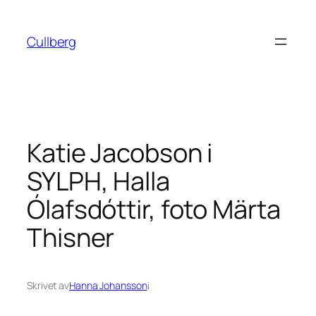
Hoppa
till
Cullberg
innehåll
Katie Jacobson i
SYLPH, Halla
Ólafsdóttir, foto Märta
Thisner
Skrivet av
Hanna Johansson
i