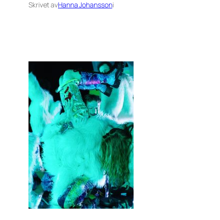
Skrivet av
Hanna Johansson
i