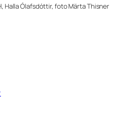
, Halla Ólafsdóttir, foto Märta Thisner
r