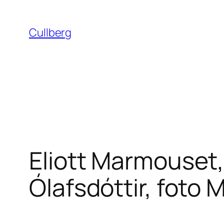
Hoppa
till
Cullberg
innehåll
Eliott Marmouset, 
Ólafsdóttir, foto 