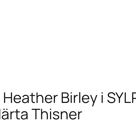
Heather Birley i SYL
Märta Thisner