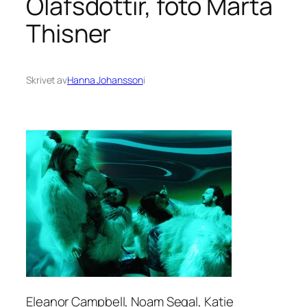
Ólafsdóttir, foto Märta
Thisner
Skrivet av
Hanna Johansson
i
Eleanor Campbell, Noam Segal, Katie