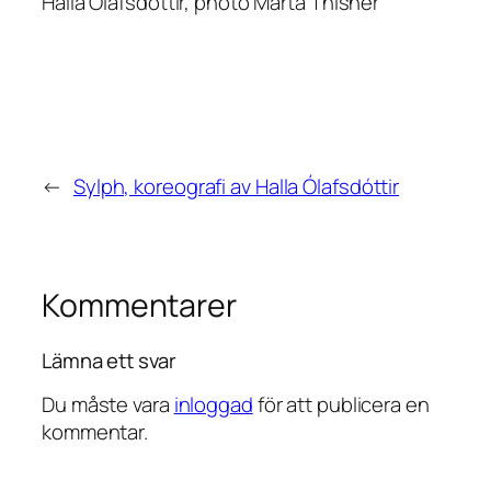
Halla Ólafsdóttir, photo Märta Thisner
←
Sylph, koreografi av Halla Ólafsdóttir
Kommentarer
Lämna ett svar
Du måste vara
inloggad
för att publicera en
kommentar.