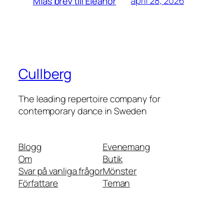
april 28, 2026
Mias brev till Eleanor
Cullberg
The leading repertoire company for
contemporary dance in Sweden
Blogg
Evenemang
Om
Butik
Svar på vanliga frågor
Mönster
Författare
Teman