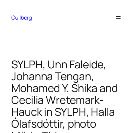
Hoppa
till
Cullberg
innehåll
SYLPH, Unn Faleide,
Johanna Tengan,
Mohamed Y. Shika and
Cecilia Wretemark-
Hauck in SYLPH, Halla
Ólafsdóttir, photo