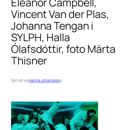
Eleanor Campbell,
Vincent Van der Plas,
Johanna Tengan i
SYLPH, Halla
Ólafsdóttir, foto Märta
Thisner
Skrivet av
Hanna Johansson
i