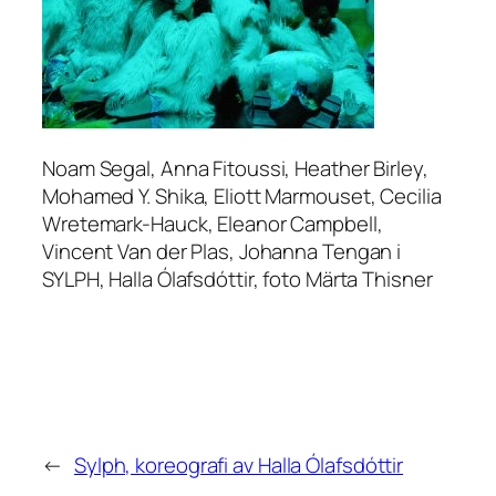
Noam Segal, Anna Fitoussi, Heather Birley,
Mohamed Y. Shika, Eliott Marmouset, Cecilia
Wretemark-Hauck, Eleanor Campbell,
Vincent Van der Plas, Johanna Tengan i
SYLPH, Halla Ólafsdóttir, foto Märta Thisner
←
Sylph, koreografi av Halla Ólafsdóttir