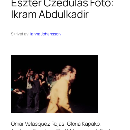
Eszter Czédulás Foto:
Ikram Abdulkadir
Skrivet av
Hanna Johansson
i
Omar Velasquez Rojas, Gloria Kapako,