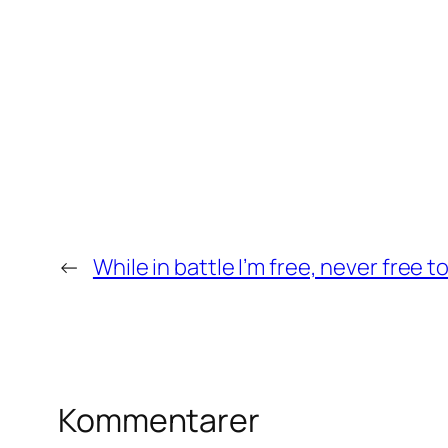
←
While in battle I’m free, never free 
Kommentarer