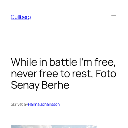
Hoppa
till
Cullberg
innehåll
While in battle I’m free,
never free to rest, Foto
Senay Berhe
Skrivet av
Hanna Johansson
i