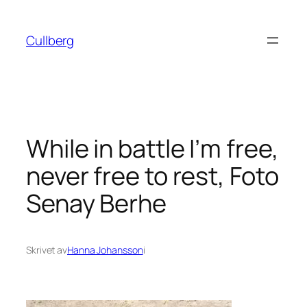
Hoppa
till
Cullberg
innehåll
While in battle I’m free,
never free to rest, Foto
Senay Berhe
Skrivet av
Hanna Johansson
i