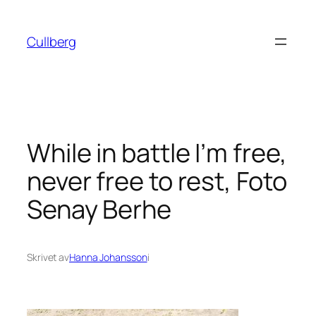
Hoppa
till
Cullberg
innehåll
While in battle I’m free,
never free to rest, Foto
Senay Berhe
Skrivet av
Hanna Johansson
i