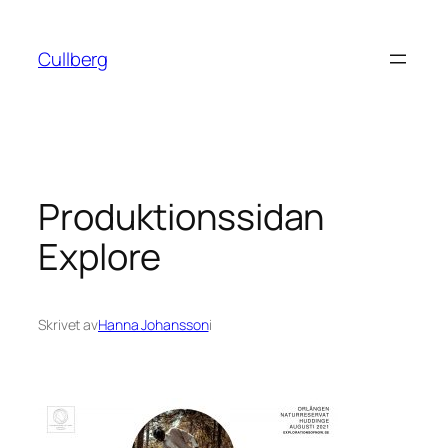
Hoppa
till
Cullberg
innehåll
Produktionssidan
Explore
Skrivet av
Hanna Johansson
i