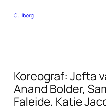
Hoppa
till
Cullberg
innehåll
Koreograf: Jefta 
Anand Bolder, Sam
Faleide, Katie Ja