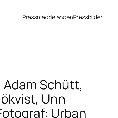
Pressmeddelanden
Pressbilder
: Adam Schütt,
jökvist, Unn
Fotograf: Urban