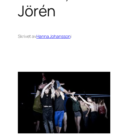
Jörén
Skrivet av
Hanna Johansson
i