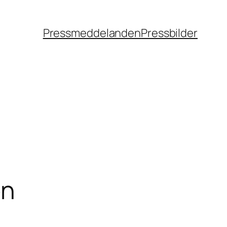
Pressmeddelanden
Pressbilder
:
én