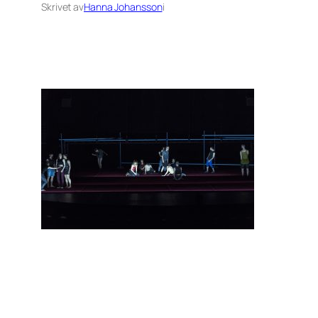
Skrivet av
Hanna Johansson
i