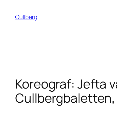
Hoppa
till
Cullberg
innehåll
Koreograf: Jefta 
Cullbergbaletten,