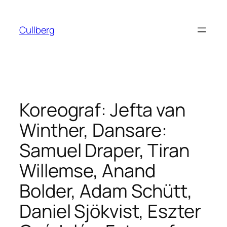
Hoppa
till
Cullberg
innehåll
Koreograf: Jefta van
Winther, Dansare:
Samuel Draper, Tiran
Willemse, Anand
Bolder, Adam Schütt,
Daniel Sjökvist, Eszter