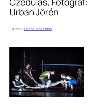
Czédulás, Fotograf:
Urban Jörén
Skrivet av
Hanna Johansson
i