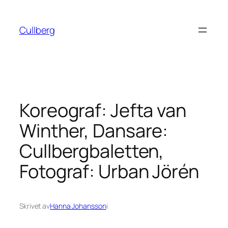
Hoppa
till
Cullberg
innehåll
Koreograf: Jefta van
Winther, Dansare:
Cullbergbaletten,
Fotograf: Urban Jörén
Skrivet av
Hanna Johansson
i