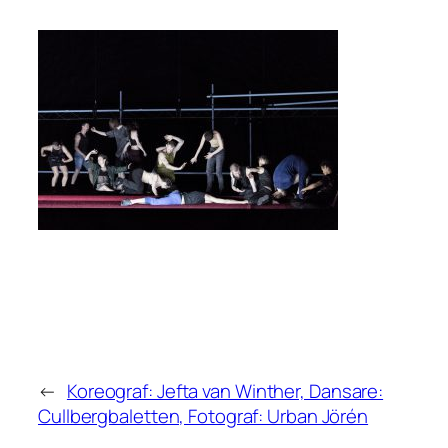
←
Koreograf: Jefta van Winther, Dansare:
Cullbergbaletten, Fotograf: Urban Jörén