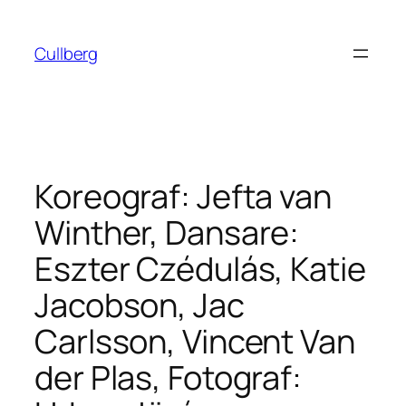
Hoppa
till
Cullberg
innehåll
Koreograf: Jefta van
Winther, Dansare:
Eszter Czédulás, Katie
Jacobson, Jac
Carlsson, Vincent Van
der Plas, Fotograf: