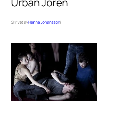
Urban Jörén
Skrivet av
Hanna Johansson
i