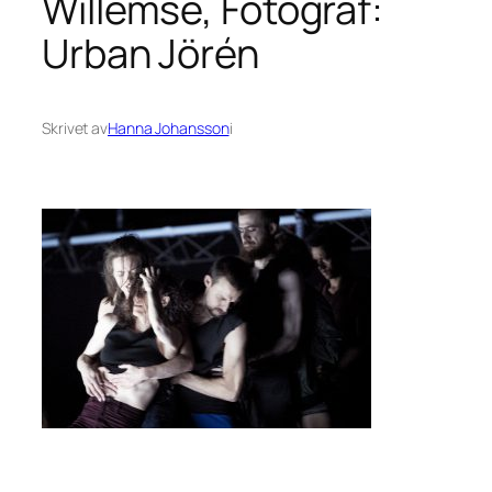
Willemse, Fotograf:
Urban Jörén
Skrivet av
Hanna Johansson
i