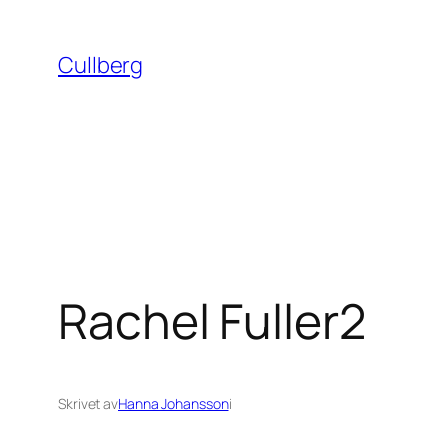
Hoppa
till
Cullberg
innehåll
Rachel Fuller2
Skrivet av
Hanna Johansson
i